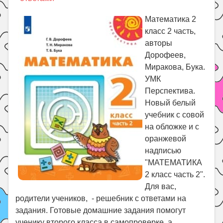
Праздники
Математика 2
Психология
класс 2 часть,
Летом!
авторы
Поиск
Дорофеев,
Миракова, Бука.
УМК
Перспектива.
Новый белый
учебник с совой
на обложке и с
оранжевой
надписью
"МАТЕМАТИКА
2 класс часть 2".
Для вас,
родители учеников, - решебник с ответами на
задания. Готовые домашние задания помогут
ученику второго класса в самопроверке, а