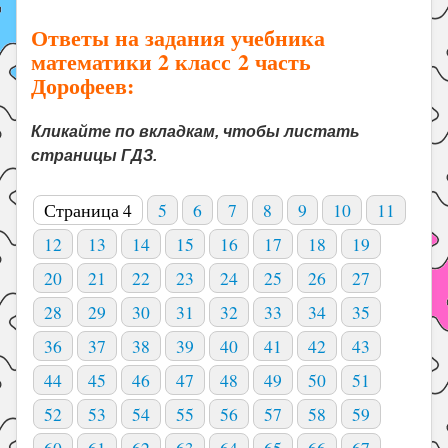
Ответы на задания учебника
математики 2 класс 2 часть
Дорофеев:
Кликайте по вкладкам, чтобы листать
страницы ГДЗ.
Страница 4
5
6
7
8
9
10
11
12
13
14
15
16
17
18
19
20
21
22
23
24
25
26
27
28
29
30
31
32
33
34
35
36
37
38
39
40
41
42
43
44
45
46
47
48
49
50
51
52
53
54
55
56
57
58
59