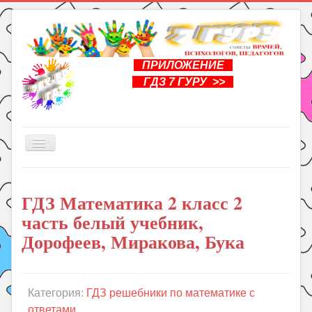
ПРИЛОЖЕНИЕ
ГДЗ 7 ГУРУ >>
Включить/
выключить
навигацию
Главная
ГДЗ Математика 2 класс 2
Книги
часть белый учебник,
Рукоделие
Дорофеев, Миракова, Бука
Подготовка к школе
Уроки
Категория:
ГДЗ решебники по математике с
ГДЗ
ответами