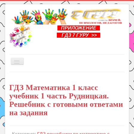
ПРИЛОЖЕНИЕ
ГДЗ 7 ГУРУ >>
Включить/
выключить
навигацию
Главная
ГДЗ Математика 1 класс
Книги
учебник 1 часть Рудницкая.
Рукоделие
Решебник с готовыми ответами
Подготовка к школе
на задания
Уроки
ГДЗ