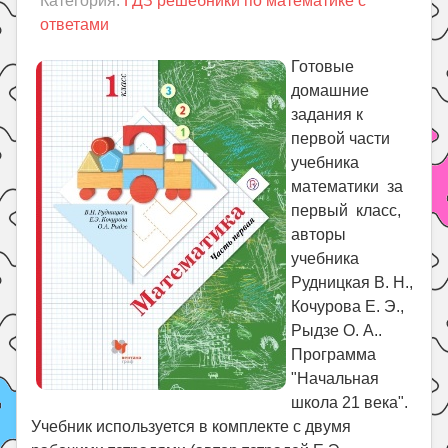
Категория:
ГДЗ решебники по математике с
Праздники
ответами
Психология
Готовые
Летом!
домашние
Поиск
задания к
первой части
учебника
математики за
первый класс,
авторы
учебника
Рудницкая В. Н.,
Кочурова Е. Э.,
Рыдзе О. А..
Программа
"Начальная
школа 21 века".
Учебник используется в комплекте с двумя