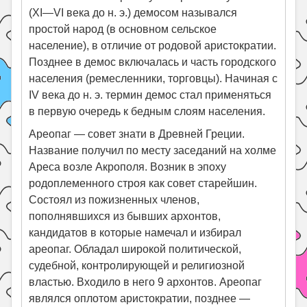
(XI—VI века до н. э.) демосом назывался
простой народ (в основном сельское
население), в отличие от родовой аристократии.
Позднее в демос включалась и часть городского
населения (ремесленники, торговцы). Начиная с
IV века до н. э. термин демос стал применяться
в первую очередь к бедным слоям населения.
Ареопаг — совет знати в Древней Греции.
Название получил по месту заседаний на холме
Ареса возле Акрополя. Возник в эпоху
родоплеменного строя как совет старейшин.
Состоял из пожизненных членов,
пополнявшихся из бывших архонтов,
кандидатов в которые намечал и избирал
ареопаг. Обладал широкой политической,
судебной, контролирующей и религиозной
властью. Входило в него 9 архонтов. Ареопаг
являлся оплотом аристократии, позднее —