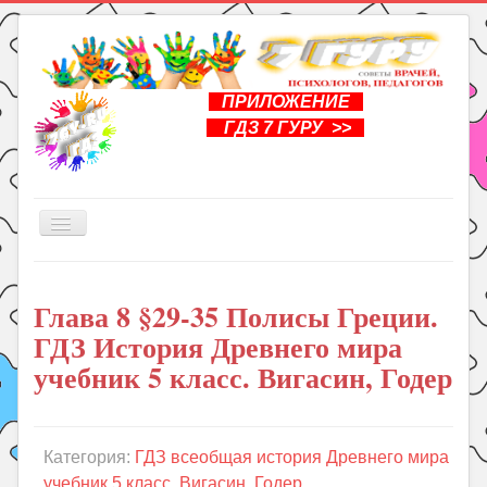
ПРИЛОЖЕНИЕ
ГДЗ 7 ГУРУ >>
Включить/
выключить
навигацию
Главная
Глава 8 §29-35 Полисы Греции.
Книги
ГДЗ История Древнего мира
Рукоделие
учебник 5 класс. Вигасин, Годер
Подготовка к школе
Уроки
Категория:
ГДЗ всеобщая история Древнего мира
ГДЗ
учебник 5 класс. Вигасин, Годер