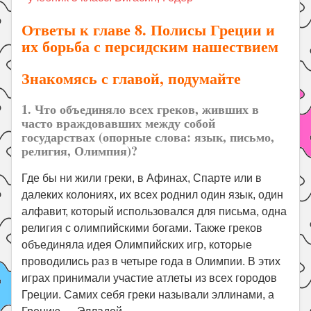
Праздники
Ответы к главе 8. Полисы Греции и
Психология
их борьба с персидским нашествием
Летом!
Знакомясь с главой, подумайте
Поиск
1. Что объединяло всех греков, живших в
часто враждовавших между собой
государствах (опорные слова: язык, письмо,
религия, Олимпия)?
Где бы ни жили греки, в Афинах, Спарте или в
далеких колониях, их всех роднил один язык, один
алфавит, который использовался для письма, одна
религия с олимпийскими богами. Также греков
объединяла идея Олимпийских игр, которые
проводились раз в четыре года в Олимпии. В этих
играх принимали участие атлеты из всех городов
Греции. Самих себя греки называли эллинами, а