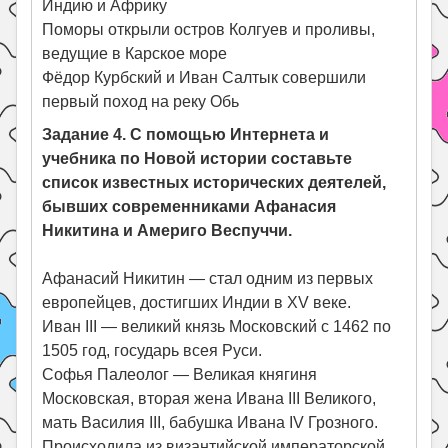
Индию и Африку
Поморы открыли остров Колгуев и проливы,
ведущие в Карское море
Фёдор Курбский и Иван Салтык совершили
первый поход на реку Обь
Задание 4. С помощью Интернета и
учебника по Новой истории составьте
список известных исторических деятелей,
бывших современниками Афанасия
Никитина и Америго Веспуччи.
Афанасий Никитин — стал одним из первых
европейцев, достигших Индии в XV веке.
Иван III — великий князь Московский с 1462 по
1505 год, государь всея Руси.
Софья Палеолог — Великая княгиня
Московская, вторая жена Ивана III Великого,
мать Василия III, бабушка Ивана IV Грозного.
Происходила из византийской императорской