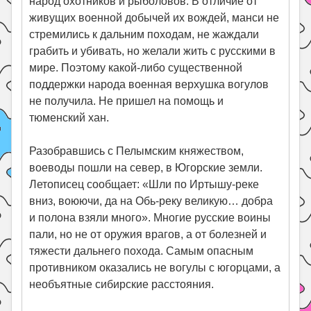
народ охотников и рыболовов. В отличие от
живущих военной добычей их вождей, манси не
стремились к дальним походам, не жаждали
грабить и убивать, но желали жить с русскими в
мире. Поэтому какой-либо существенной
поддержки народа военная верхушка вогулов
не получила. Не пришел на помощь и
тюменский хан.
Разобравшись с Пелымским княжеством,
воеводы пошли на север, в Югорские земли.
Летописец сообщает: «Шли по Иртышу-реке
вниз, воюючи, да на Обь-реку великую… добра
и полона взяли много». Многие русские воины
пали, но не от оружия врагов, а от болезней и
тяжести дальнего похода. Самым опасным
противником оказались не вогулы с югорцами, а
необъятные сибирские расстояния.