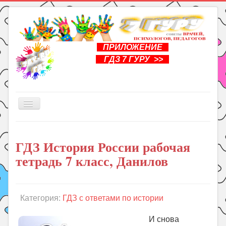
ПРИЛОЖЕНИЕ
ГДЗ 7 ГУРУ >>
Включить/
выключить
навигацию
Главная
ГДЗ История России рабочая
Книги
тетрадь 7 класс, Данилов
Рукоделие
Подготовка к школе
Уроки
Категория:
ГДЗ с ответами по истории
ГДЗ
И снова