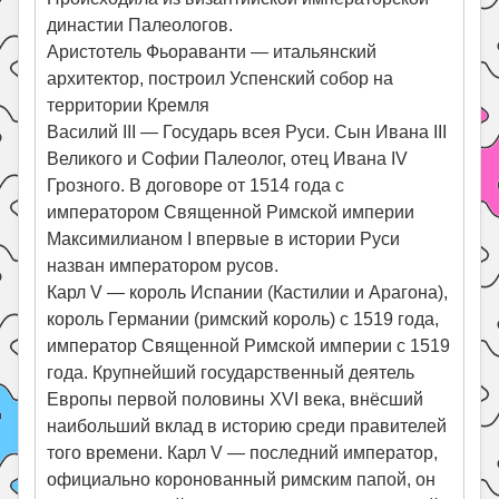
династии Палеологов.
Аристотель Фьораванти — итальянский
архитектор, построил Успенский собор на
территории Кремля
Василий III — Государь всея Руси. Сын Ивана III
Великого и Софии Палеолог, отец Ивана IV
Грозного. В договоре от 1514 года с
императором Священной Римской империи
Максимилианом I впервые в истории Руси
назван императором русов.
Карл V — король Испании (Кастилии и Арагона),
король Германии (римский король) с 1519 года,
император Священной Римской империи с 1519
года. Крупнейший государственный деятель
Европы первой половины XVI века, внёсший
наибольший вклад в историю среди правителей
того времени. Карл V — последний император,
официально коронованный римским папой, он