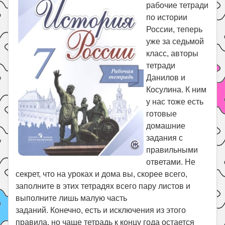
Праздники
рабочие тетради
по истории
Психология
России, теперь
Летом!
уже за седьмой
класс, авторы
Поиск
тетради
Данилов и
Косулина. К ним
у нас тоже есть
готовые
домашние
задания с
правильными
ответами. Не
секрет, что на уроках и дома вы, скорее всего,
заполните в этих тетрадях всего пару листов и
выполните лишь малую часть
заданий. Конечно, есть и исключения из этого
правила, но чаще тетрадь к концу года остается