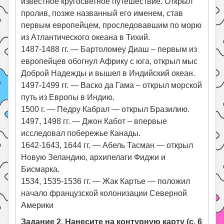
известное кругосветное путешествие. Открыл
пролив, позже названный его именем, став
первым европейцем, проследовавшим по морю
из Атлантического океана в Тихий.
1487-1488 гг. — Бартоломеу Диаш – первым из
европейцев обогнул Африку с юга, открыл мыс
Доброй Надежды и вышел в Индийский океан.
1497-1499 гг. — Васко да Гама – открыл морской
путь из Европы в Индию.
1500 г. — Педру Кабрал — открыл Бразилию.
1497, 1498 гг. — Джон Кабот – впервые
исследовал побережье Канады.
1642-1643, 1644 гг. — Абель Тасман — открыл
Новую Зеландию, архипелаги Фиджи и
Бисмарка.
1534, 1535-1536 гг. — Жак Картье — положил
начало французской колонизации Северной
Америки
Задание 2. Нанесите на контурную карту (с. 6