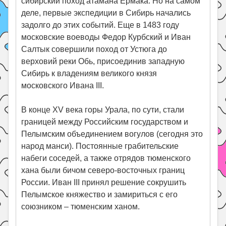
сибирский поход атамана Ермака. Но на самом
деле, первые экспедиции в Сибирь начались
задолго до этих событий. Еще в 1483 году
московские воеводы Федор Курбский и Иван
Салтык совершили поход от Устюга до
верховий реки Обь, присоединив западную
Сибирь к владениям великого князя
московского Ивана III.
В конце XV века горы Урала, по сути, стали
границей между Российским государством и
Пелымским объединением вогулов (сегодня это
народ манси). Постоянные грабительские
набеги соседей, а также отрядов тюменского
хана были бичом северо-восточных границ
России. Иван III принял решение сокрушить
Пелымское княжество и замириться с его
союзником – тюменским ханом.