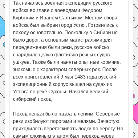
Так началась военная экспедиция русского
войска во главе с воеводами Федором
Курбским и Иваном Салтыком. Местом сбора
войска был выбран город Устюг. Готовились к
походу основательно. Поскольку в Сибири не
было дорог, а основным магистралями для
передвижения были реки, русское войско
снарядило целую флотилию речных судов –
ушкуев. Также были наняты опытные кормчие,
знакомые с характером северных рек. После
всех приготовлений 9 мая 1483 года русский
экспедиционный корпус вышел на судах из
Устюга по реке Сухоны. Начался великий
сибирский поход.
Поход нельзя было назвать легким. Северные
реки изобилуют порогами и мелями. Зачастую
приходилось перетаскивать лодки по берегу. Но
самым сложным этапом был переход через