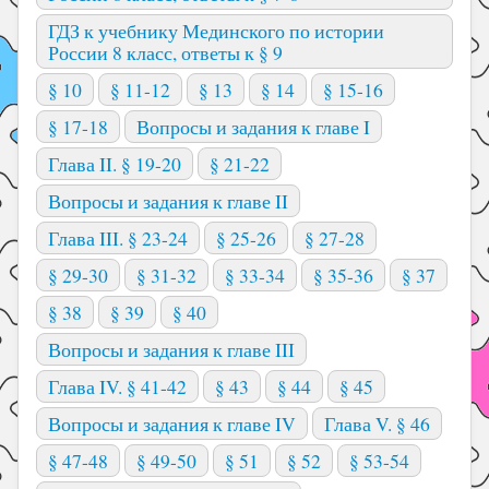
ГДЗ к учебнику Мединского по истории
России 8 класс, ответы к § 9
§ 10
§ 11-12
§ 13
§ 14
§ 15-16
§ 17-18
Вопросы и задания к главе I
Глава II. § 19-20
§ 21-22
Вопросы и задания к главе II
Глава III. § 23-24
§ 25-26
§ 27-28
§ 29-30
§ 31-32
§ 33-34
§ 35-36
§ 37
§ 38
§ 39
§ 40
Вопросы и задания к главе III
Глава IV. § 41-42
§ 43
§ 44
§ 45
Вопросы и задания к главе IV
Глава V. § 46
§ 47-48
§ 49-50
§ 51
§ 52
§ 53-54