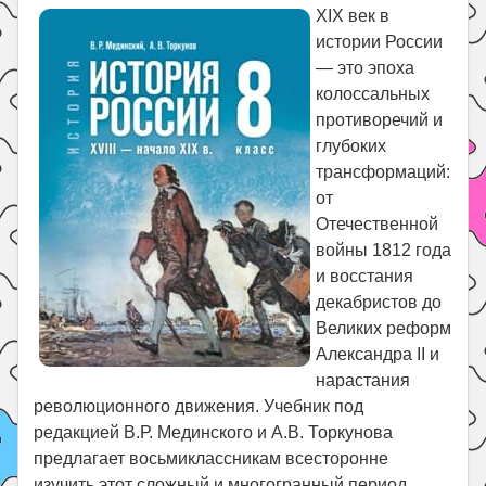
Праздники
XIX век в
истории России
Психология
— это эпоха
Летом!
колоссальных
Поиск
противоречий и
глубоких
трансформаций:
от
Отечественной
войны 1812 года
и восстания
декабристов до
Великих реформ
Александра II и
нарастания
революционного движения. Учебник под
редакцией В.Р. Мединского и А.В. Торкунова
предлагает восьмиклассникам всесторонне
изучить этот сложный и многогранный период.