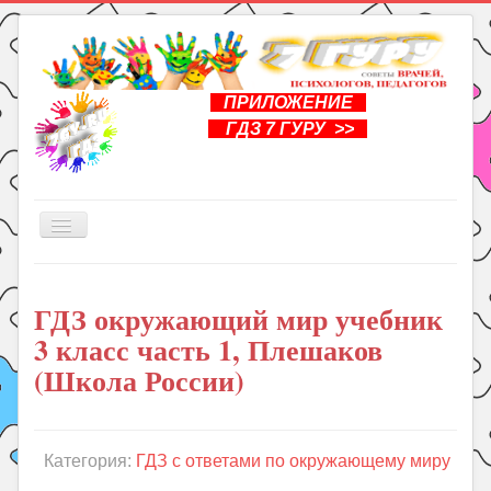
ПРИЛОЖЕНИЕ
ГДЗ 7 ГУРУ >>
Включить/
выключить
навигацию
Главная
ГДЗ окружающий мир учебник
Книги
3 класс часть 1, Плешаков
Рукоделие
(Школа России)
Подготовка к школе
Уроки
Категория:
ГДЗ с ответами по окружающему миру
ГДЗ