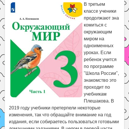
Праздники
В третьем
классе ученики
Психология
продолжают зна
Летом!
комиться с
Поиск
окружающим
миром на
одноименных
уроках. Если
ребенок учится
по программе
"Школа России",
знакомство это
проходит по
учебникам
Плешакова. В
2019 году учебники претерпели некоторые
изменения, так что обращайте внимание на год
издания, если собираетесь пользоваться готовыми
домашними заданиями. В целом в первой части