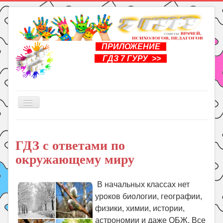
ПРИЛОЖЕНИЕ
ГДЗ 7 ГУРУ >>
Включить/
выключить
навигацию
Главная
ГДЗ с ответами по
Книги
окружающему миру
Рукоделие
Подготовка к школе
В начальных классах нет
Уроки
уроков биологии, географии,
физики, химии, истории,
ГДЗ
астрономии и даже ОБЖ. Все