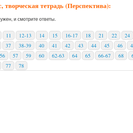
с, творческая тетрадь (Перспектива):
ужен, и смотрите ответы.
11
12-13
14
15
16-17
18
21
22
24
37
38-39
40
41
42
43
44
45
46
4
56
57
59
60
62-63
64
65
66-67
68
77
78