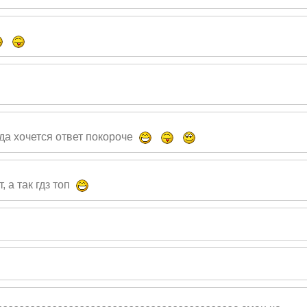
да хочется ответ покороче
, а так гдз топ