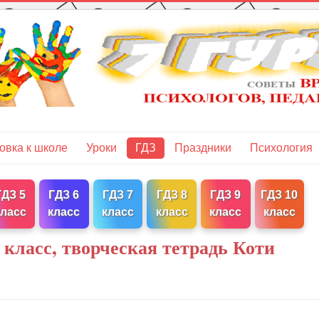
овка к школе
Уроки
ГДЗ
Праздники
Психология
ГДЗ 5
ГДЗ 6
ГДЗ 7
ГДЗ 8
ГДЗ 9
ГДЗ 10
класс
класс
класс
класс
класс
класс
 класс, творческая тетрадь Коти