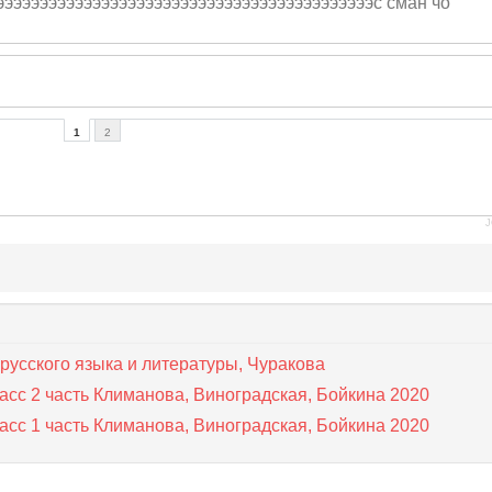
э
эээээээээээээээ
эээээээээээээээ
ээээээээээээс сман чо
1
2
J
русского языка и литературы, Чуракова
асс 2 часть Климанова, Виноградская, Бойкина 2020
асс 1 часть Климанова, Виноградская, Бойкина 2020