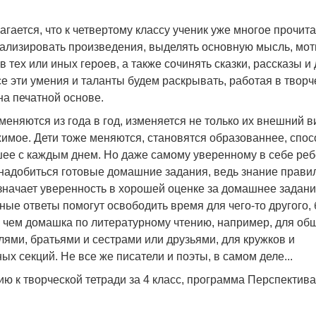
гается, что к четвертому классу ученик уже многое прочита
нализировать произведения, выделять основную мысль, мо
в тех или иных героев, а также сочинять сказки, рассказы и
се эти умения и таланты будем раскрывать, работая в творч
на печатной основе.
меняются из года в год, изменяется не только их внешний в
имое. Дети тоже меняются, становятся образованнее, спо
шее с каждым днем. Но даже самому уверенному в себе реб
надобиться готовые домашние задания, ведь знание прави
значает уверенность в хорошей оценке за домашнее задани
ые ответы помогут освободить время для чего-то другого,
, чем домашка по литературному чтению, например, для об
лями, братьями и сестрами или друзьями, для кружков и
ых секций. Не все же писатели и поэты, в самом деле...
ю к творческой тетради за 4 класс, программа Перспектива