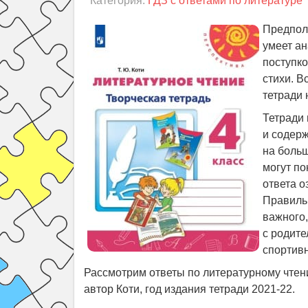
Категория:
ГДЗ с ответами по литературе
Предпола
умеет а
поступко
стихи. В
тетради 
Тетради 
и содерж
на боль
могут по
ответа о
Правильн
важного
с родите
спортивн
Рассмотрим ответы по литературному чтени
автор Коти, год издания тетради 2021-22.