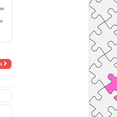
ка
же
д