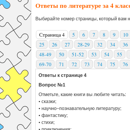
Ответы по литературе за 4 клас
Выбирайте номер страницы, который вам н
Страница 4
5
6
7
8
9
10
25
26
27
28-29
32
34
36
48-49
50
51-52
53
54
55
69-70
71
72
73
74
75
76
Ответы к странице 4
Вопрос №1
Отметьте, какие книги вы любите читать:
• сказки;
• научно−познавательную литературу;
• фантастику;
• стихи;
• приключения;