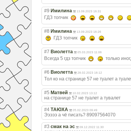
#9
Имилина
13.09.2023 16:31
ГДЗ топчик
#8
Имилина
13.09.2023 16:26
ГДЗ топчик
#7
Виолетта
05.03.2023 11:06
Всегда 5 гдз топчик
только иног
#6
Виолетта
28.02.2023 16:12
Тол ко на странице 57 не туалет а туалет
#5
Матвей
10.02.2023 13:12
на странице 57 не туалет а тувалет
#4
ТАЮХА
05.02.2023 09:49
Эээээ а чё писать? 89097564070
#3
смак на эс
09.12.2022 11:30