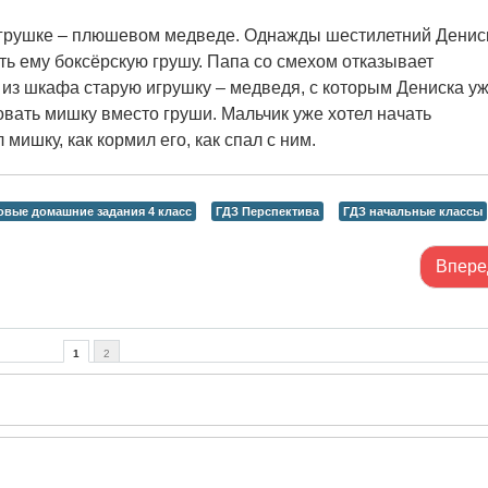
 игрушке – плюшевом медведе. Однажды шестилетний Денис
ть ему боксёрскую грушу. Папа со смехом отказывает
т из шкафа старую игрушку – медведя, с которым Дениска у
овать мишку вместо груши. Мальчик уже хотел начать
мишку, как кормил его, как спал с ним.
овые домашние задания 4 класс
ГДЗ Перспектива
ГДЗ начальные классы
Впере
1
2