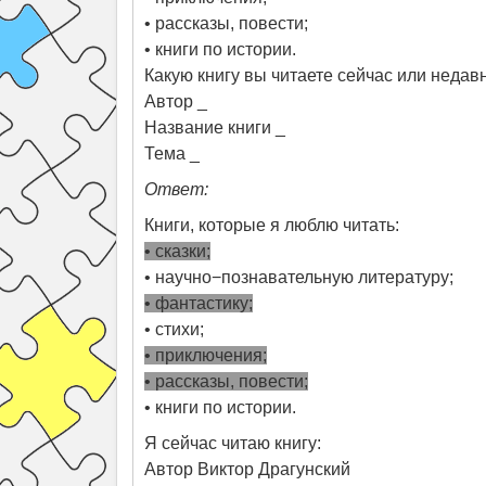
• рассказы, повести;
• книги по истории.
Какую книгу вы читаете сейчас или недав
Автор _
Название книги _
Тема _
Ответ:
Книги, которые я люблю читать:
• сказки;
• научно−познавательную литературу;
• фантастику;
• стихи;
• приключения;
• рассказы, повести;
• книги по истории.
Я сейчас читаю книгу:
Автор Виктор Драгунский