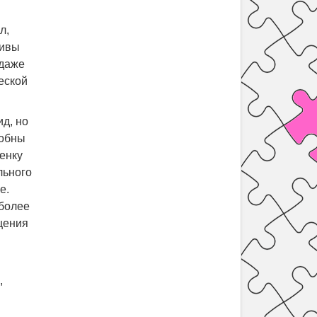
л,
тивы
 даже
еской
ид, но
собны
енку
льного
е.
 более
щения
,