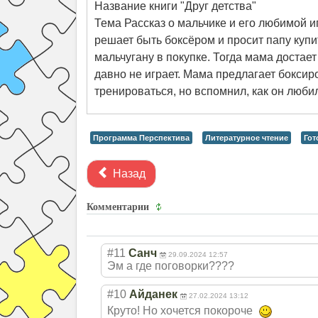
Название книги "Друг детства"
Тема Рассказ о мальчике и его любимой
решает быть боксёром и просит папу купи
мальчугану в покупке. Тогда мама достае
давно не играет. Мама предлагает боксир
тренироваться, но вспомнил, как он любил 
Программа Перспектива
Литературное чтение
Гот
Назад
Комментарии
#11
Санч
29.09.2024 12:57
Эм а где поговорки????
#10
Айданек
27.02.2024 13:12
Круто! Но хочется покороче