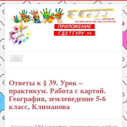
ПРИЛОЖЕНИЕ
ГДЗ 7 ГУРУ >>
Включить/
выключить
навигацию
Главная
Ответы к § 39. Урок –
Книги
практикум. Работа с картой.
Рукоделие
География, землеведение 5-6
Подготовка к школе
класс, Климанова
Уроки
ГДЗ