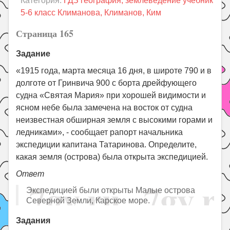
Категория:
ГДЗ география, землеведение учебник
Праздники
5-6 класс Климанова, Климанов, Ким
Психология
Страница 165
Летом!
Задание
Поиск
«1915 года, марта месяца 16 дня, в широте 790 и в
долготе от Гринвича 900 с борта дрейфующего
судна «Святая Мария» при хорошей видимости и
ясном небе была замечена на восток от судна
неизвестная обширная земля с высокими горами и
ледниками», - сообщает рапорт начальника
экспедиции капитана Татаринова. Определите,
какая земля (острова) была открыта экспедицией.
Ответ
Экспедицией были открыты Малые острова
Северной Земли, Карское море.
Задания