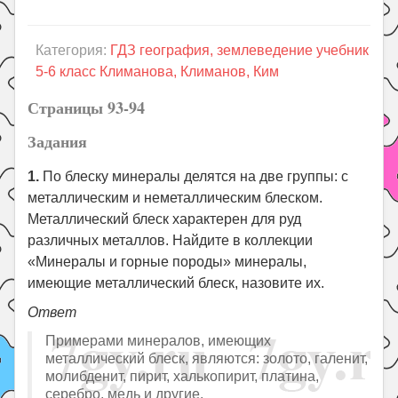
Праздники
Психология
Категория:
ГДЗ география, землеведение учебник
Летом!
5-6 класс Климанова, Климанов, Ким
Поиск
Страницы 93-94
Задания
1.
По блеску минералы делятся на две группы: с
металлическим и неметаллическим блеском.
Металлический блеск характерен для руд
различных металлов. Найдите в коллекции
«Минералы и горные породы» минералы,
имеющие металлический блеск, назовите их.
Ответ
Примерами минералов, имеющих
металлический блеск, являются: золото, галенит,
молибденит, пирит, халькопирит, платина,
серебро, медь и другие.