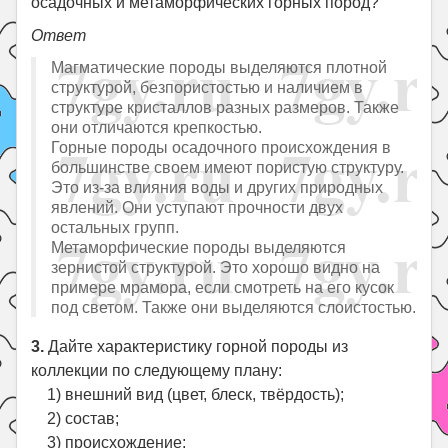
осадочных и метаморфических горных пород?
Ответ
Магматические породы выделяются плотной
структурой, безпористостью и наличием в
структуре кристаллов разных размеров. Также
они отличаются крепкостью.
Горные породы осадочного происхождения в
большинстве своем имеют пористую структуру.
Это из-за влияния воды и других природных
явлений. Они уступают прочности двух
остальных групп.
Метаморфические породы выделяются
зернистой структурой. Это хорошо видно на
примере мрамора, если смотреть на его кусок
под светом. Также они выделяются слоистостью.
3.
Дайте характеристику горной породы из
коллекции по следующему плану:
1) внешний вид (цвет, блеск, твёрдость);
2) состав;
3) происхождение;