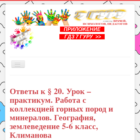
ПРИЛОЖЕНИЕ
ГДЗ 7 ГУРУ >>
Включить/
выключить
навигацию
Главная
Ответы к § 20. Урок –
Книги
практикум. Работа с
Рукоделие
коллекцией горных пород и
Подготовка к школе
минералов. География,
Уроки
землеведение 5-6 класс,
Климанова
ГДЗ