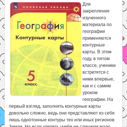
Праздники
Для
закрепления
Психология
изученного
Летом!
материала по
Поиск
географии
применяются
контурные
карты. В этом
году, в пятом
классе, ученики
встретятся с
ними впервые,
как и с самим
уроком
географии. На
первый взгляд, заполнять контурные карты
довольно сложно, ведь они представляют из себя
лишь однотонные контуры тех или иных регионов
Земли. Но если уделять учебе не слишком мало