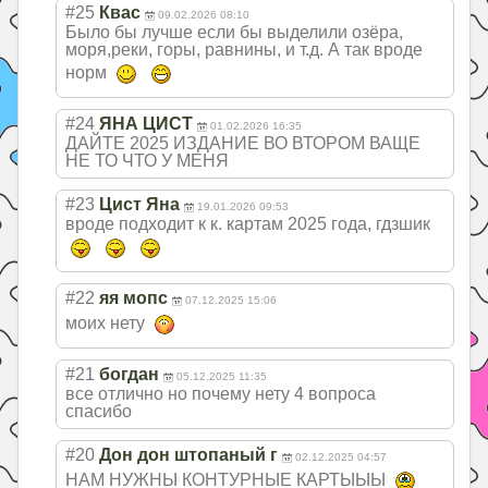
#25
Квас
09.02.2026 08:10
Было бы лучше если бы выделили озёра,
моря,реки, горы, равнины, и т.д. А так вроде
норм
#24
ЯНА ЦИСТ
01.02.2026 16:35
ДАЙТЕ 2025 ИЗДАНИЕ ВО ВТОРОМ ВАЩЕ
НЕ ТО ЧТО У МЕНЯ
#23
Цист Яна
19.01.2026 09:53
вроде подходит к к. картам 2025 года, гдзшик
#22
яя мопс
07.12.2025 15:06
моих нету
#21
богдан
05.12.2025 11:35
все отлично но почему нету 4 вопроса
спасибо
#20
Дон дон штопаный г
02.12.2025 04:57
НАМ НУЖНЫ КОНТУРНЫЕ КАРТЫЫЫ