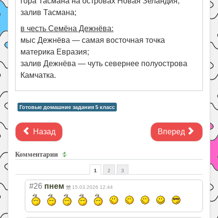
гора Тасмана на островах Новая Зеландия;
залив Тасмана;
в честь Семёна Дежнёва:
мыс Дежнёва — самая восточная точка
материка Евразия;
залив Дежнёва — чуть севернее полуострова
Камчатка.
Готовые домашние задания 5 класс
Назад
Вперед
Комментарии
1
2
3
#26
пнем
15.03.2026 12:44