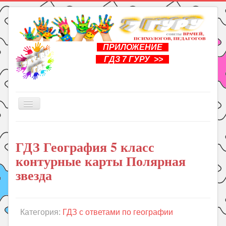
ПРИЛОЖЕНИЕ
ГДЗ 7 ГУРУ >>
Включить/
выключить
навигацию
Главная
ГДЗ География 5 класс
Книги
контурные карты Полярная
Рукоделие
звезда
Подготовка к школе
Уроки
Категория:
ГДЗ с ответами по географии
ГДЗ