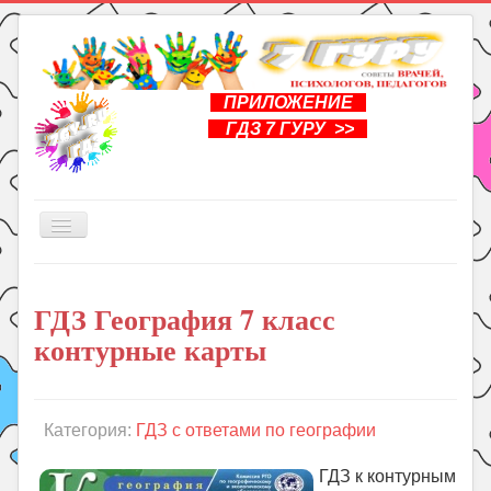
ПРИЛОЖЕНИЕ
ГДЗ 7 ГУРУ >>
Включить/
выключить
навигацию
Главная
ГДЗ География 7 класс
Книги
контурные карты
Рукоделие
Подготовка к школе
Уроки
Категория:
ГДЗ с ответами по географии
ГДЗ
ГДЗ к контурным