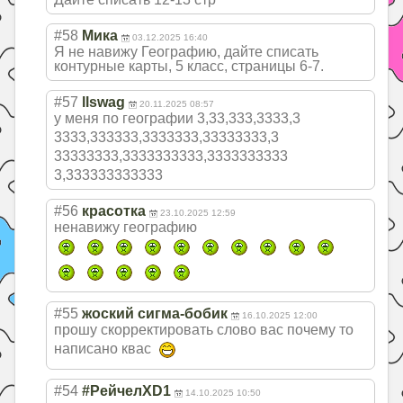
#58
Мика
03.12.2025 16:40
Я не навижу Географию, дайте списать
контурные карты, 5 класс, страницы 6-7.
#57
llswag
20.11.2025 08:57
у меня по географии 3,33,333,3333,3
3333,333333,333
3333,33333333,3
33333333,333333
3333,3333333333
3,333333333333
#56
красотка
23.10.2025 12:59
ненавижу географию
#55
жоский сигма-бобик
16.10.2025 12:00
прошу скорректировать слово вас почему то
написано квас
#54
#РейчелXD1
14.10.2025 10:50