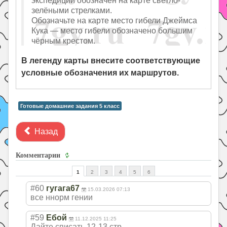
зелёными стрелками.
Обозначьте на карте место гибели Джеймса
Кука — место гибели обозначено большим
чёрным крестом.
В легенду карты внесите соответствующие
условные обозначения их маршрутов.
Готовые домашние задания 5 класс
Назад
Комментарии
1
2
3
4
5
6
#60
гугага67
15.03.2026 07:13
все ннорм гении
#59
Ебой
11.12.2025 11:25
Дайте списать 12-13 стр