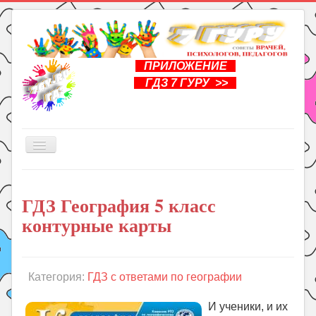
ПРИЛОЖЕНИЕ
ГДЗ 7 ГУРУ >>
Включить/
выключить
навигацию
Главная
ГДЗ География 5 класс
Книги
контурные карты
Рукоделие
Подготовка к школе
Уроки
Категория:
ГДЗ с ответами по географии
ГДЗ
И ученики, и их