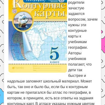
Праздники
родители
зачастую
Психология
задаются
Летом!
вопросом, зачем
нужны эти
Поиск
контурные
карты к
учебникам
географии.
Авторы
учебников
полагают, что
дети так
быстрее и
надольше запомнят школьный материал. Может
быть, так оно и было бы, если бы к контурным
картам не прилагался бы атлас по географии, в
котором, в принципе, есть все ответы на задания
контурных карт. В атласе указаны нужным цветом