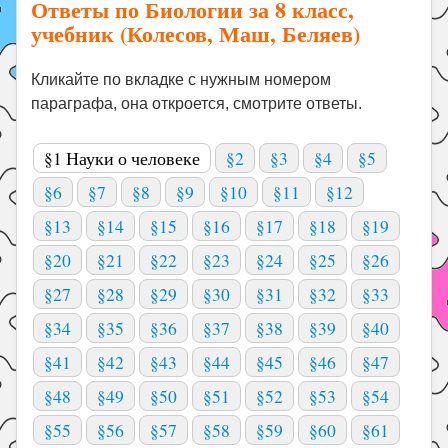
Ответы по Биологии за 8 класс,
учебник (Колесов, Маш, Беляев)
Кликайте по вкладке с нужным номером
параграфа, она откроется, смотрите ответы.
§1 Науки о человеке
§2
§3
§4
§5
§6
§7
§8
§9
§10
§11
§12
§13
§14
§15
§16
§17
§18
§19
§20
§21
§22
§23
§24
§25
§26
§27
§28
§29
§30
§31
§32
§33
§34
§35
§36
§37
§38
§39
§40
§41
§42
§43
§44
§45
§46
§47
§48
§49
§50
§51
§52
§53
§54
§55
§56
§57
§58
§59
§60
§61