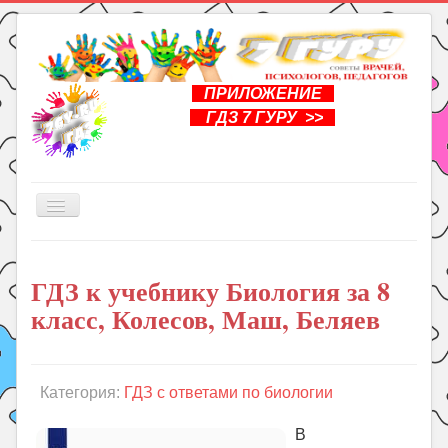
ПРИЛОЖЕНИЕ
ГДЗ 7 ГУРУ >>
Включить/
выключить
навигацию
Главная
ГДЗ к учебнику Биология за 8
Книги
класс, Колесов, Маш, Беляев
Рукоделие
Подготовка к школе
Уроки
Категория:
ГДЗ с ответами по биологии
ГДЗ
В