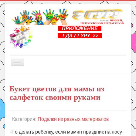
ПРИЛОЖЕНИЕ
ГДЗ 7 ГУРУ >>
Включить/
выключить
навигацию
Главная
Букет цветов для мамы из
Книги
салфеток своими руками
Рукоделие
Подготовка к школе
Уроки
Категория:
Поделки из разных материалов
ГДЗ
Что делать ребенку, если мамин праздник на носу,