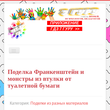
ПРИЛОЖЕНИЕ
ГДЗ 7 ГУРУ >>
Включить/
выключить
навигацию
Главная
Поделка Франкенштейн и
Книги
монстры из втулки от
Рукоделие
туалетной бумаги
Подготовка к школе
Уроки
Категория:
Поделки из разных материалов
ГДЗ