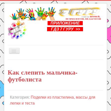
ПРИЛОЖЕНИЕ
ГДЗ 7 ГУРУ >>
Включить/
выключить
навигацию
Главная
Как слепить мальчика-
Книги
футболиста
Рукоделие
Подготовка к школе
Уроки
Категория:
Поделки из пластилина, массы для
лепки и теста
ГДЗ