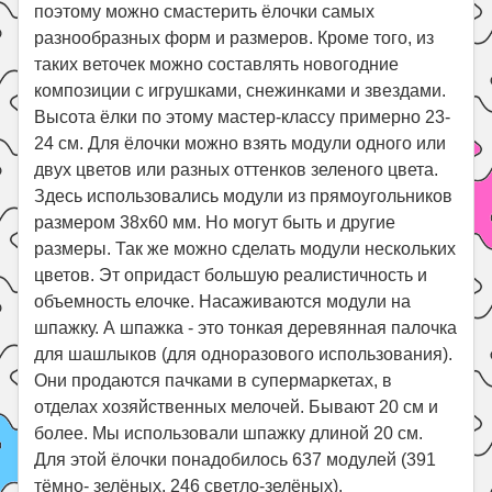
Праздники
поэтому можно смастерить ёлочки самых
разнообразных форм и размеров. Кроме того, из
Психология
таких веточек можно составлять новогодние
Летом!
композиции с игрушками, снежинками и звездами.
Высота ёлки по этому мастер-классу примерно 23-
Поиск
24 см. Для ёлочки можно взять модули одного или
двух цветов или разных оттенков зеленого цвета.
Здесь использовались модули из прямоугольников
размером 38х60 мм. Но могут быть и другие
размеры. Так же можно сделать модули нескольких
цветов. Эт опридаст большую реалистичность и
объемность елочке. Насаживаются модули на
шпажку. А шпажка - это тонкая деревянная палочка
для шашлыков (для одноразового использования).
Они продаются пачками в супермаркетах, в
отделах хозяйственных мелочей. Бывают 20 см и
более. Мы использовали шпажку длиной 20 см.
Для этой ёлочки понадобилось 637 модулей (391
тёмно- зелёных, 246 светло-зелёных).