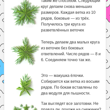
таким же способом. Следующий
круг делаем снова меньших
размеров. Каждая ветка из 10
рядов, боковые — из трёх.
Получилось три круга из
разветвлённых веточек
Теперь делаем два малых круга
из веточек без боковых
ответвлений. Число рядов — 8 и
6. Соединяем точно так же.
Это — макушка ёлочки.
Собирается как ветка из восьми
рядов. По бокам вставлены по
два модуля для пышности.
Так выглядят все заготовки. Не
правда ли, похоже на снежинки?