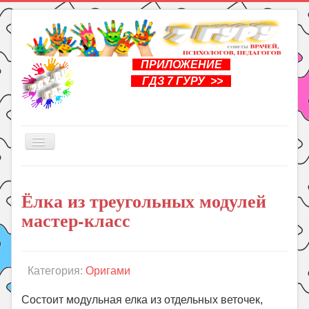
ПРИЛОЖЕНИЕ
ГДЗ 7 ГУРУ >>
Включить/
выключить
навигацию
Главная
Ёлка из треугольных модулей
Книги
мастер-класс
Рукоделие
Подготовка к школе
Уроки
Категория:
Оригами
ГДЗ
Состоит модульная елка из отдельных веточек,