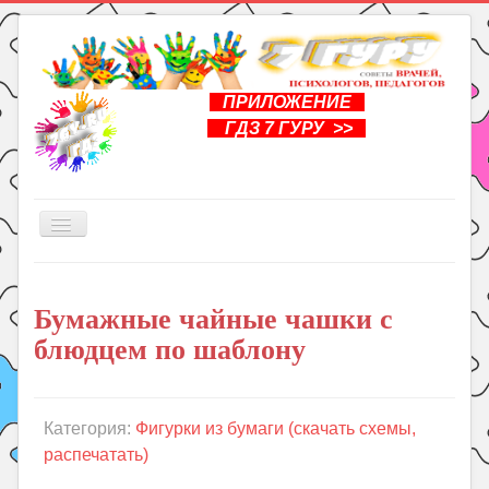
ПРИЛОЖЕНИЕ
ГДЗ 7 ГУРУ >>
Включить/
выключить
навигацию
Главная
Бумажные чайные чашки с
Книги
блюдцем по шаблону
Рукоделие
Подготовка к школе
Уроки
Категория:
Фигурки из бумаги (скачать схемы,
распечатать)
ГДЗ