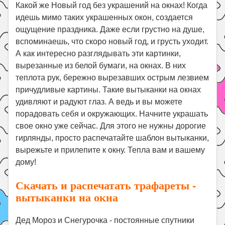
Праздники
Какой же Новый год без украшений на окнах! Когда
идешь мимо таких украшенных окон, создается
Психология
ощущение праздника. Даже если грустно на душе,
Летом!
вспоминаешь, что скоро новый год, и грусть уходит.
А как интересно разглядывать эти картинки,
Поиск
вырезанные из белой бумаги, на окнах. В них
теплота рук, бережно вырезавших острым лезвием
причудливые картины. Такие вытыканки на окнах
удивляют и радуют глаз. А ведь и вы можете
порадовать себя и окружающих. Начните украшать
свое окно уже сейчас. Для этого не нужны дорогие
гирлянды, просто распечатайте шаблон вытыканки,
вырежьте и прилепите к окну. Тепла вам и вашему
дому!
Скачать и распечатать трафареты -
вытыканки на окна
Дед Мороз и Снегурочка - постоянные спутники