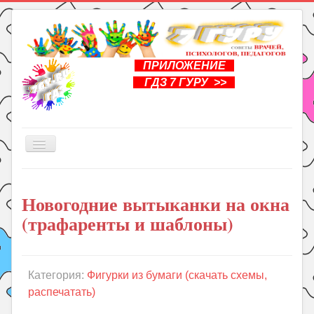
ПРИЛОЖЕНИЕ
ГДЗ 7 ГУРУ >>
Включить/
выключить
навигацию
Главная
Новогодние вытыканки на окна
Книги
(трафаренты и шаблоны)
Рукоделие
Подготовка к школе
Уроки
Категория:
Фигурки из бумаги (скачать схемы,
распечатать)
ГДЗ