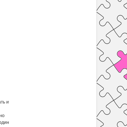
ать и
ьно
один