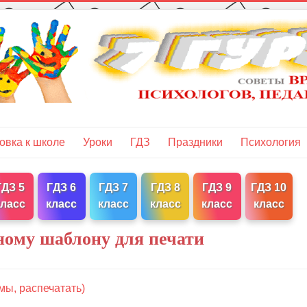
овка к школе
Уроки
ГДЗ
Праздники
Психология
ГДЗ 5
ГДЗ 6
ГДЗ 7
ГДЗ 8
ГДЗ 9
ГДЗ 10
класс
класс
класс
класс
класс
класс
ному шаблону для печати
мы, распечатать)