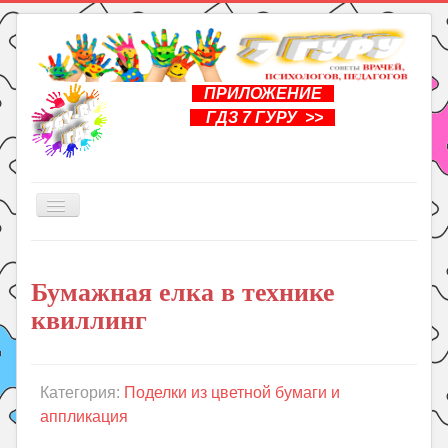
ПРИЛОЖЕНИЕ
ГДЗ 7 ГУРУ >>
Включить/
выключить
навигацию
Главная
Бумажная елка в технике
Книги
квиллинг
Рукоделие
Подготовка к школе
Уроки
Категория:
Поделки из цветной бумаги и
аппликация
ГДЗ