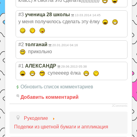
класс) я смогла это сделать))))))))
))))
#3
ученица 28 школы
13.03.2014 14:45
у меня получилось сделать эту ёлку
#2
толганай
20.01.2014 04:16
прикольно
#1
АЛЕКСАНДР
29.06.2013 05:38
супеееер ёлка
Обновить список комментариев
Добавить комментарий
JComments
Рукоделие
Поделки из цветной бумаги и аппликация