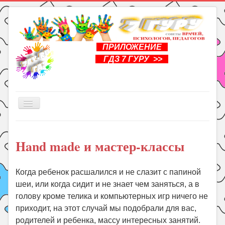
ПРИЛОЖЕНИЕ
ГДЗ 7 ГУРУ >>
Включить/
выключить
навигацию
Главная
Hand made и мастер-классы
Книги
Рукоделие
Когда ребенок расшалился и не слазит с папиной
Подготовка к школе
шеи, или когда сидит и не знает чем заняться, а в
Уроки
голову кроме телика и компьютерных игр ничего не
приходит, на этот случай мы подобрали для вас,
ГДЗ
родителей и ребенка, массу интересных занятий.