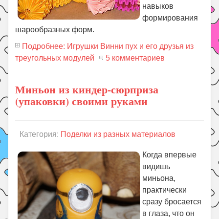
навыков
формирования
шарообразных форм.
Подробнее: Игрушки Винни пух и его друзья из
треугольных модулей
5 комментариев
Миньон из киндер-сюрприза
(упаковки) своими руками
Категория:
Поделки из разных материалов
Когда впервые
видишь
миньона,
практически
сразу бросается
в глаза, что он