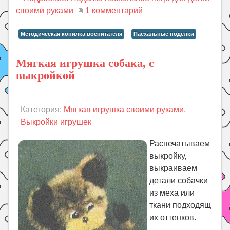
своими руками
1 комментарий
Методическая копилка воспитателя
Пасхальные поделки
Мягкая игрушка собака, с
выкройкой
Категория:
Мягкая игрушка своими руками.
Выкройки игрушек
Распечатываем
выкройку,
выкраиваем
детали собачки
из меха или
ткани подходящ
их оттенков.