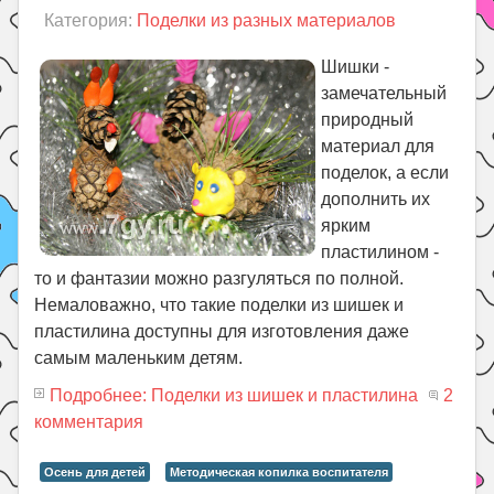
Категория:
Поделки из разных материалов
Шишки -
замечательный
природный
материал для
поделок, а если
дополнить их
ярким
пластилином -
то и фантазии можно разгуляться по полной.
Немаловажно, что такие поделки из шишек и
пластилина доступны для изготовления даже
самым маленьким детям.
Подробнее: Поделки из шишек и пластилина
2
комментария
Осень для детей
Методическая копилка воспитателя