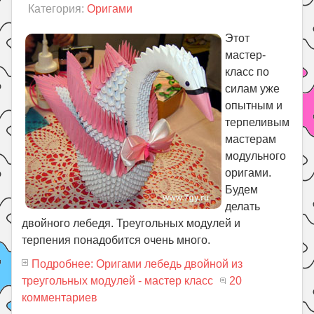
Категория:
Оригами
Этот
мастер-
класс по
силам уже
опытным и
терпеливым
мастерам
модульного
оригами.
Будем
делать
двойного лебедя. Треугольных модулей и
терпения понадобится очень много.
Подробнее: Оригами лебедь двойной из
треугольных модулей - мастер класс
20
комментариев