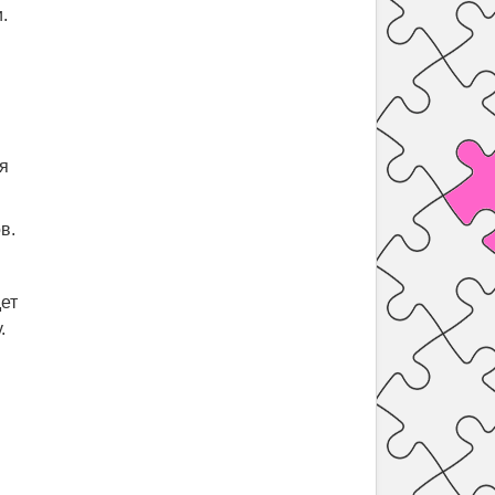
и.
ля
в.
дет
.