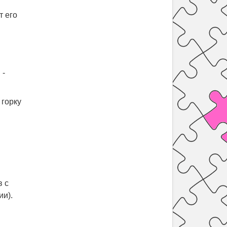
т его
 -
 горку
в с
ии).