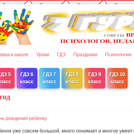
овка к школе
Уроки
ГДЗ
Праздники
Психология
ГДЗ 5
ГДЗ 6
ГДЗ 7
ГДЗ 8
ГДЗ 9
ГДЗ 10
класс
класс
класс
класс
класс
класс
год
нь рождения ребенку
бенок уже совсем большой, много понимает и многое умеет 