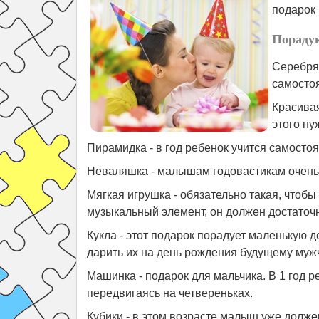
подарок 
Порадую
Серебрян
самостоя
Красивая
этого ну
Пирамидка - в год ребенок учится самосто
Неваляшка - малышам годовастикам очень
Мягкая игрушка - обязательно такая, чтобы
музыкальный элемент, он должен достаточ
Кукла - этот подарок порадует маленькую д
дарить их на день рождения будущему муж
Машинка - подарок для мальчика. В 1 год р
передвигаясь на четвереньках.
Кубики - в этом возрасте малыш уже должен