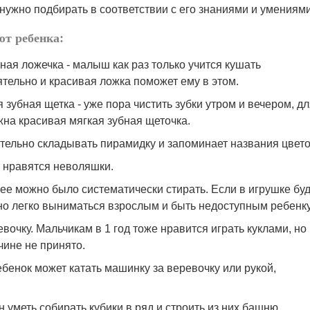
нужно подбирать в соответствии с его знаниями и умениям
т ребенка:
ая ложечка - малыш как раз только учится кушать
тельно и красивая ложка поможет ему в этом.
 зубная щетка - уже пора чистить зубки утром и вечером, д
жна красивая мягкая зубная щеточка.
ятельно складывать пирамидку и запоминает названия цвето
 нравятся неволяшки.
 ее можно было систематически стирать. Если в игрушке бу
но легко выниматься взрослым и быть недоступным ребенку
евочку. Мальчикам в 1 год тоже нравится играть куклами, но
чине не принято.
ебенок может катать машинку за веревочку или рукой,
 уметь собирать кубики в ряд и строить из них башню.