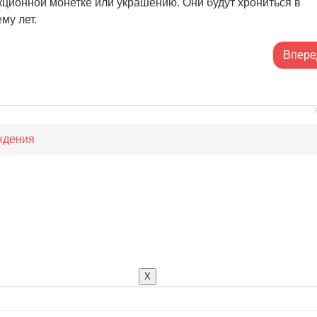
кционной монетке или украшению. Они будут хрониться в
му лет.
Впере
J
ждения
X