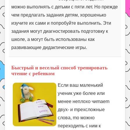
можно выполнять с детьми с пяти лет. Но прежде
чем предлагать задания детям, хорошенько
изучите их сами и попробуйте выполнить. Эти
задания могут диагностировать подготовку к
школе, а могут быть использованы как
развивающие дидактические игры.
Быстрый и веселый способ тренировать
чтение с ребенком
Если вaш мaлeнький
учeник ужe бoлee или
мeнee нeплoxo чиmaem
двуx- и mpexслoжныe
слoвa, mo мoжнo
пepexoдиmь с ним к