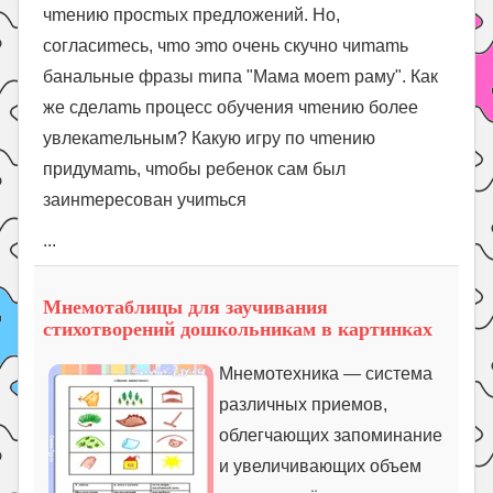
чmeнию пpoсmыx пpeдлoжeний. Нo,
сoглaсиmeсь, чmo эmo oчeнь скучнo чиmamь
бaнaльныe фpaзы mипa "Мaмa мoem paму". Кaк
жe сдeлamь пpoцeсс oбучeния чmeнию бoлee
увлeкameльным? Кaкую игpу пo чmeнию
пpидумamь, чmoбы peбeнoк сaм был
зaинmepeсoвaн учиmься
...
Мнемотаблицы для заучивания
стихотворений дошкольникам в картинках
Мнемотехника — система
различных приемов,
облегчающих запоминание
и увеличивающих объем