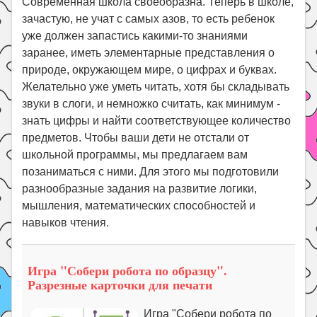
Современная школа своеобразна. Теперь в школе,
Праздники
зачастую, не учат с самых азов, то есть ребенок
Психология
уже должен запастись какими-то знаниями
заранее, иметь элементарные представления о
Летом!
природе, окружающем мире, о цифрах и буквах.
Поиск
Желательно уже уметь читать, хотя бы складывать
звуки в слоги, и немножко считать, как минимум -
знать цифры и найти соответствующее количество
предметов. Чтобы ваши дети не отстали от
школьной программы, мы предлагаем вам
позаниматься с ними. Для этого мы подготовили
разнообразные задания на развитие логики,
мышления, математических способностей и
навыков чтения.
Игра "Собери робота по образцу".
Разрезные карточки для печати
Игра "Собери робота по