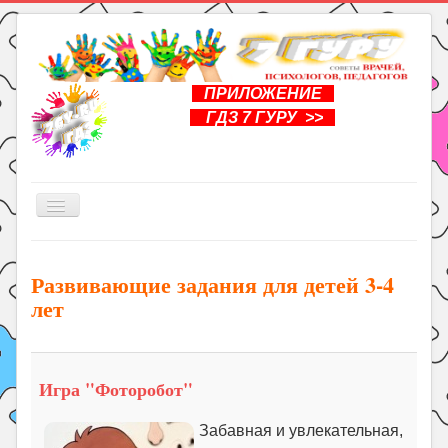
ПРИЛОЖЕНИЕ
ГДЗ 7 ГУРУ >>
Включить/
выключить
навигацию
Главная
Развивающие задания для детей 3-4
Книги
лет
Рукоделие
Подготовка к школе
Игра "Фоторобот"
Уроки
ГДЗ
Забавная и увлекательная,