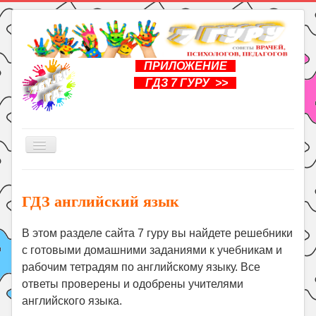
ПРИЛОЖЕНИЕ
ГДЗ 7 ГУРУ >>
Включить/
выключить
навигацию
Главная
ГДЗ английский язык
Книги
Рукоделие
В этом разделе сайта 7 гуру вы найдете решебники
с готовыми домашними заданиями к учебникам и
Подготовка к школе
рабочим тетрадям по английскому языку. Все
Уроки
ответы проверены и одобрены учителями
ГДЗ
английского языка.