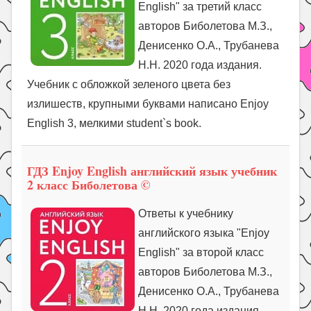
English" за третий класс
авторов Биболетова М.З.,
Денисенко О.А., Трубанева
Н.Н. 2020 года издания.
Учебник с обложкой зеленого цвета без
излишеств, крупными буквами написано Enjoy
English 3, мелкими student`s book.
ГДЗ Enjoy English английский язык учебник
2 класс Биболетова ©
Ответы к учебнику
английского языка "Enjoy
English" за второй класс
авторов Биболетова М.З.,
Денисенко О.А., Трубанева
Н.Н. 2020 года издания.