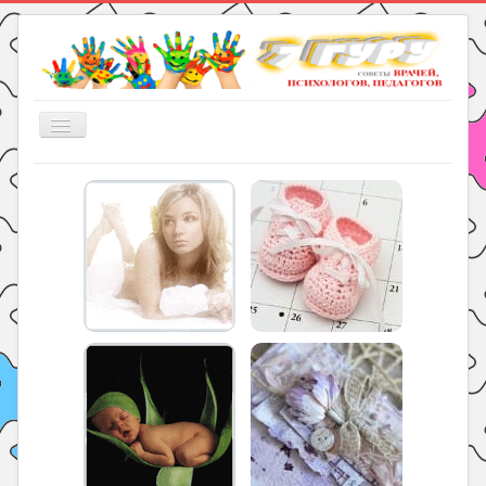
Включить/
выключить
навигацию
Главная
Книги
Рукоделие
Подготовка к школе
Уроки
ГДЗ
Праздники
Психология
Летом!