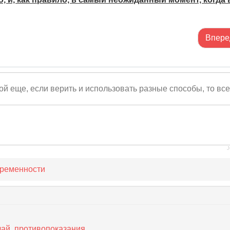
Впере
рой еще, если верить и использовать разные способы, то все
J
ременности
чай, противопоказания