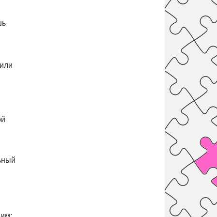
шь
 или
ой
ьный
вим: