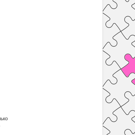
лько
о