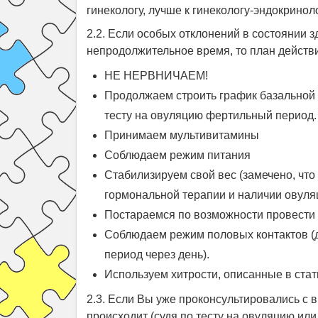
гинекологу, лучше к гинекологу-эндокринол
2.2. Если особых отклонений в состоянии 
непродолжительное время, то план действи
НЕ НЕРВНИЧАЕМ!
Продолжаем строить график базальной 
тесту на овуляцию фертильный период
Принимаем мультивитамины
Соблюдаем режим питания
Стабилизируем свой вес (замечено, чт
гормональной терапии и наличии овуля
Постараемся по возможности провести
Соблюдаем режим половых контактов (д
период через день).
Используем хитрости, описанные в стат
2.3. Если Вы уже проконсультировались с 
происходит (судя по тесту на овуляцию или 