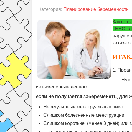
Категория:
Планирование беременности
Как сказ
- БЕСПЛ
нарушени
каких-то
ИТАК,
1. Проан
1.1. Нуж
из нижеперечисленного
если не получается забеременеть, дл
Нерегулярный менструальный цикл
Слишком болезненные менструации
Слишком короткие (менее 3 дней) или 
Есть аномальные выделения из половы