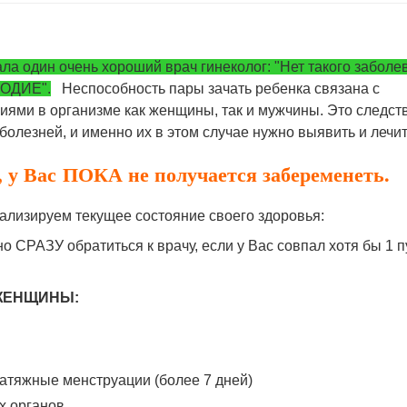
ала один очень хороший врач гинеколог: "Нет такого заболе
ОДИЕ".
Неспособность пары зачать ребенка связана с
ями в организме как женщины, так и мужчины. Это следст
 болезней, и именно их в этом случае нужно выявить и лечит
 у Вас ПОКА не получается забеременеть.
ализируем текущее состояние своего здоровья:
но СРАЗУ обратиться к врачу, если у Вас совпал хотя бы 1 п
я ЖЕНЩИНЫ:
затяжные менструации (более 7 дней)
х органов