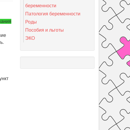
беременности
Патология беременности
вания
Роды
Пособия и льготы
вие
ЭКО
ь.
ункт