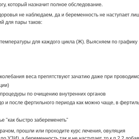
огу, который назначит полное обследование.
здоровья не наблюдаем, да и беременность не наступает ли
й для пары таков:
температуры для каждого цикла (Ж). Выясняем по графику
.
о колебания веса препятствуют зачатию даже при проводим
ции)
 процедуры по очищению внутренних органов
о и после фертильного периода как можно чаще, в фертил
ье "как быстро забеременеть"
врачом, прошли или проходите курс лечения, овуляция
по УЗИ), а беременность так и не наступает, то к п.2.2 доба