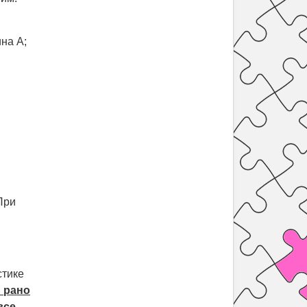
на А;
При
стике
 рано
все