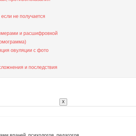
, если не получается
римерами и расшифровкой
ермограмма)
яция овуляции с фото
сложнения и последствия
X
ами врачей, психологов, педагогов