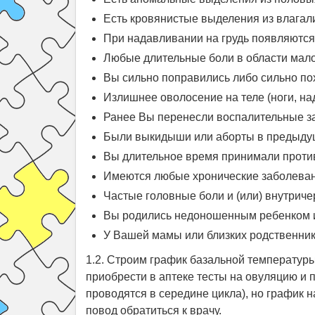
Есть кровянистые выделения из влага
При надавливании на грудь появляются
Любые длительные боли в области малог
Вы сильно поправились либо сильно по
Излишнее оволосение на теле (ноги, на
Ранее Вы перенесли воспалительные з
Были выкидыши или аборты в предыду
Вы длительное время принимали против
Имеются любые хронические заболева
Частые головные боли и (или) внутрич
Вы родились недоношенным ребенком 
У Вашей мамы или близких родственник
1.2. Строим график базальной температур
приобрести в аптеке тесты на овуляцию и 
проводятся в середине цикла), но график н
повод обратиться к врачу.
Портал о здоровь