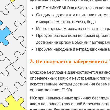
НЕ ПАНИКУЕМ! Она обязательно наступ
Следим за достатком в питании витамин
и микроэлементов: железа, йода
Много отдыхаем, желательно взять на р
Пробуем разные позы во время оргазма,
достижение оргазма обоими партнерами
Пробуем народные и нетрадиционные 
3. Не получается забеременеть
Мужское бесплодие диагностируется намног
определенных врачом неустранимых причин
искусственные методы достижения беремен
оплодотворения (ЭКО).
НО: при невыясненных причинах бесплодия
часто не приносят желанной беременности и
или поздно беременеют самостоятельно,