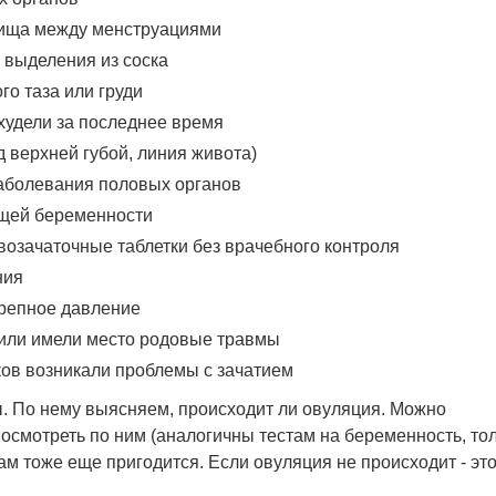
лища между менструациями
 выделения из соска
о таза или груди
худели за последнее время
д верхней губой, линия живота)
аболевания половых органов
щей беременности
озачаточные таблетки без врачебного контроля
ния
ерепное давление
или имели место родовые травмы
ов возникали проблемы с зачатием
ы. По нему выясняем, происходит ли овуляция. Можно
посмотреть по ним (аналогичны тестам на беременность, то
ам тоже еще пригодится. Если овуляция не происходит - эт
е www.7gy.ru