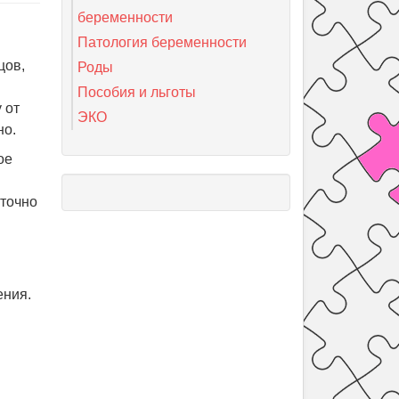
беременности
Патология беременности
цов,
Роды
Пособия и льготы
 от
ЭКО
но.
ое
аточно
ения.