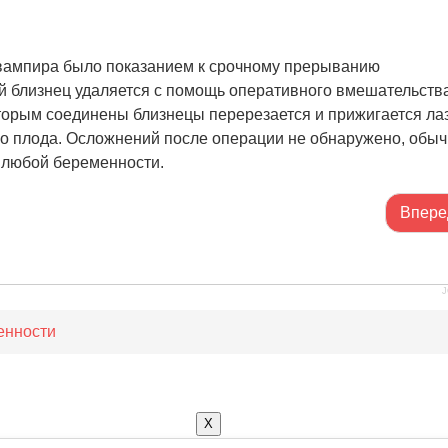
 вампира было показанием к срочному прерыванию
 близнец удаляется с помощь оперативного вмешательств
торым соединены близнецы перерезается и прижигается ла
го плода. Осложнений после операции не обнаружено, обы
и любой беременности.
Впере
J
енности
X