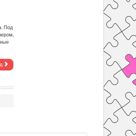
а. Под
зером,
чные
д
Comments