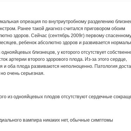
икальная опреация по внутриутробному разделению близне
нстром. Ранее такой диагноз считался приговором обоим
ютно здоров. Сейчас (сентябрь 2009г) первому спасенному
месяцев, ребенок абсолютно здоров и развивается нормаль
 однояйцевых близнецов, у которого отсутствует собственн
ток артерии второго здорового плода. Из-за этого сердце,
я и оба плода развиваются неполноценно. Патология дост
 но очень серьезная.
ного из однояйцевых плодов отсутствуют сердечные сокращ
иального вампира никаких нет, обычные симптомы